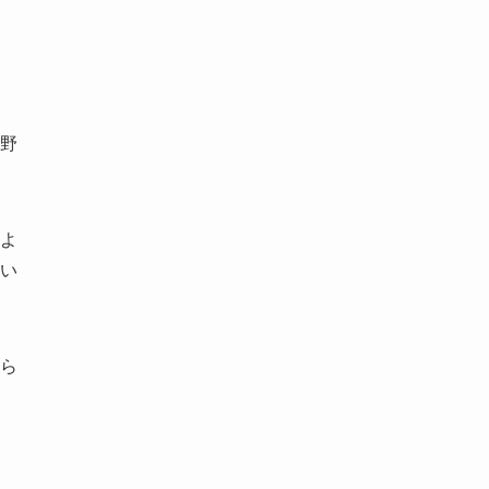
野
よ
い
ら