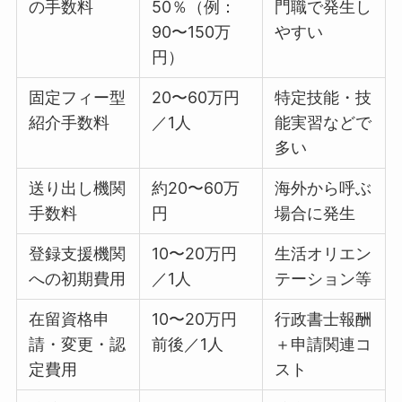
の手数料
50％（例：
門職で発生し
90〜150万
やすい
円）
固定フィー型
20〜60万円
特定技能・技
紹介手数料
／1人
能実習などで
多い
送り出し機関
約20〜60万
海外から呼ぶ
手数料
円
場合に発生
登録支援機関
10〜20万円
生活オリエン
への初期費用
／1人
テーション等
在留資格申
10〜20万円
行政書士報酬
請・変更・認
前後／1人
＋申請関連コ
定費用
スト