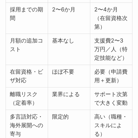
採用までの期
2〜6か月
2〜4か月
間
（在留資格次
第）
月額の追加コ
基本なし
支援費2〜3
スト
万円／人（特
定技能など）
在留資格・ビ
ほぼ不要
必要（申請費
ザ対応
用＋更新）
離職リスク
業界による
サポート次第
（定着率）
で大きく変動
多言語対応・
限定的
高い（職種・
海外展開への
スキルによ
寄与
る）